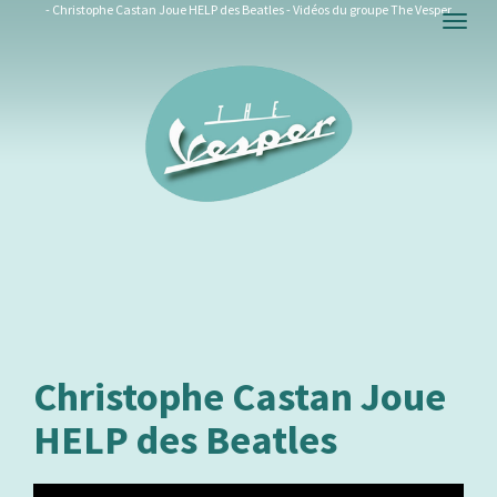
- Christophe Castan Joue HELP des Beatles - Vidéos du groupe The Vesper
Togg
navig
Christophe Castan Joue
HELP des Beatles