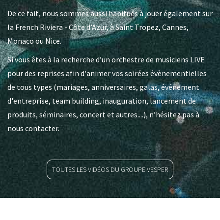
De ce fait, nous sommes aussi habitués à jouer également sur
la French Riviera - Côte d’Azur, à Saint Tropez, Cannes,
Monaco ou Nice.
Si vous êtes à la recherche d’un orchestre de musiciens LIVE
pour des reprises afin d'animer vos soirées évènementielles
de tous types (mariages, anniversaires, galas, événement
d'entreprise, team building, inauguration, lancement de
produits, séminaires, concert et autres....), n’hésitez pas à
nous contacter.
TOUTES LES VIDÉOS DU GROUPE VESPER