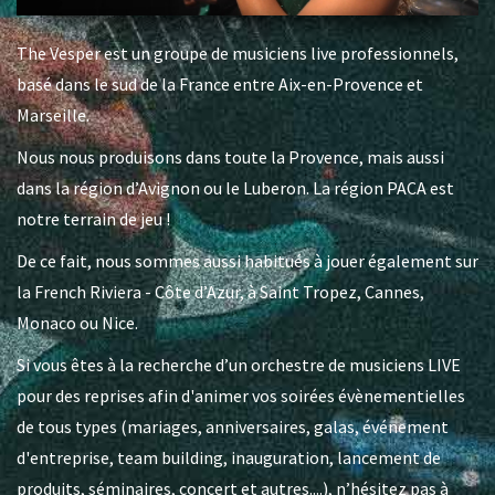
The Vesper est un groupe de musiciens live professionnels,
basé dans le sud de la France entre Aix-en-Provence et
Marseille.
Nous nous produisons dans toute la Provence, mais aussi
dans la région d’Avignon ou le Luberon. La région PACA est
notre terrain de jeu !
De ce fait, nous sommes aussi habitués à jouer également sur
la French Riviera - Côte d’Azur, à Saint Tropez, Cannes,
Monaco ou Nice.
Si vous êtes à la recherche d’un orchestre de musiciens LIVE
pour des reprises afin d'animer vos soirées évènementielles
de tous types (mariages, anniversaires, galas, événement
d'entreprise, team building, inauguration, lancement de
produits, séminaires, concert et autres....), n’hésitez pas à