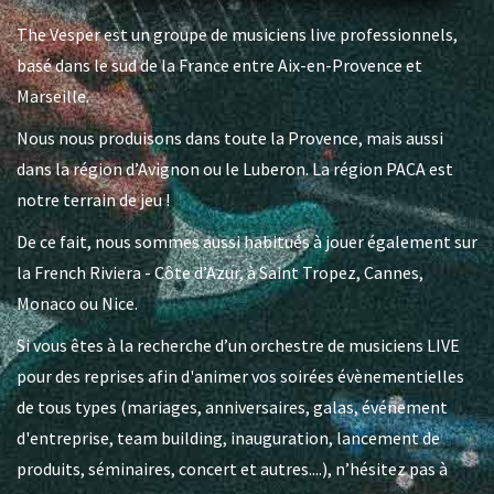
The Vesper est un groupe de musiciens live professionnels,
basé dans le sud de la France entre Aix-en-Provence et
Marseille.
Nous nous produisons dans toute la Provence, mais aussi
dans la région d’Avignon ou le Luberon. La région PACA est
notre terrain de jeu !
De ce fait, nous sommes aussi habitués à jouer également sur
la French Riviera - Côte d’Azur, à Saint Tropez, Cannes,
Monaco ou Nice.
Si vous êtes à la recherche d’un orchestre de musiciens LIVE
pour des reprises afin d'animer vos soirées évènementielles
de tous types (mariages, anniversaires, galas, événement
d'entreprise, team building, inauguration, lancement de
produits, séminaires, concert et autres....), n’hésitez pas à