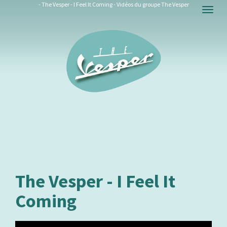
- The Vesper - I Feel It Coming - Vidéos du groupe The Vesper
Togg
navig
The Vesper - I Feel It
Coming