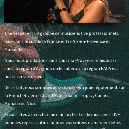
The Vesper est un groupe de musiciens live professionnels,
basé dans le sud de la France entre Aix-en-Provence et
Marseille.
Nous nous produisons dans toute la Provence, mais aussi
dans la région d’Avignon ou le Luberon. La région PACA est
notre terrain de jeu !
De ce fait, nous sommes aussi habitués à jouer également sur
la French Riviera - Côte d’Azur, à Saint Tropez, Cannes,
Monaco ou Nice.
Si vous êtes à la recherche d’un orchestre de musiciens LIVE
pour des reprises afin d'animer vos soirées évènementielles