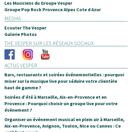
Les Musiciens du Groupe Vesper
les petits c
Groupe Pop Rock Provence Alpes Cote d Azur
très belle so
MÉDIAS
La musique a
Ecouter The Vesper
Plusieurs p
Galerie Photos
du groupe. L
THE VESPER SUR LES RÉSEAUX SOCIAUX
d’ailleurs mi
allergique a
ACTUS VESPER
tout le mond
Bars, restaurants et soirées événementielles : pourquoi
Très bonne 
miser sur la musique live pour séduire votre clientèle
haut de gamme ?
Lorraine FZ
Soirées d’été à Marseille, Aix-en-Provence et en
Provence : Pourquoi choisir un groupe live pour votre
événement ?
Organiser un événement musical en plein air à Marseille,
Aix-en-Provence, Avignon, Toulon, Nice ou Cannes : Ce