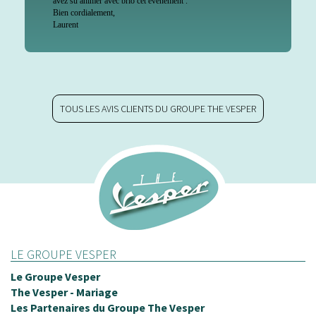
été conquis e
ec brio cet événement .
,
un excellent
Merci encore
On vous a la
continuation
Jade et Stan
TOUS LES AVIS CLIENTS DU GROUPE THE VESPER
Soirée d'
The Camp
Bonjour Apol
LE GROUPE VESPER
Je tenais à 
Le Groupe Vesper
la soirée d’hi
The Vesper - Mariage
Les Partenaires du Groupe The Vesper
passée grâce