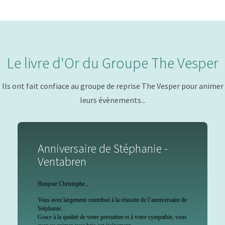
Le livre d'Or du Groupe The Vesper
Ils ont fait confiace au groupe de reprise The Vesper pour animer
leurs évènements...
aire de Stéphanie -
Mariage 
en
Londe le
Bonjour
e ,
Nous tenions
t contribué à la réussite de l’anniversaire de
pour votre p
 de votre prestation et à votre sympathie, vous