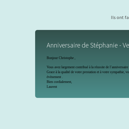
Ils ont f
Anniversaire de Stéphanie - V
Bonjour Christophe ,
Vous avez largement contribué à la réussite de l’anniversair
Grace à la qualité de votre prestation et à votre sympathie, v
événement .
Bien cordialement,
Laurent