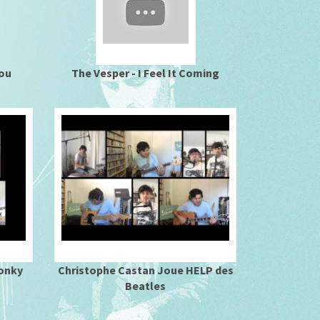
You
The Vesper - I Feel It Coming
onky
Christophe Castan Joue HELP des
Beatles