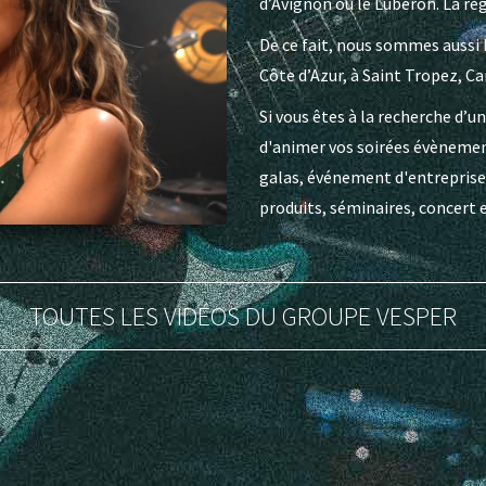
d’Avignon ou le Luberon. La rég
De ce fait, nous sommes aussi 
Côte d’Azur, à Saint Tropez, C
Si vous êtes à la recherche d’u
d'animer vos soirées évènement
galas, événement d'entreprise
produits, séminaires, concert et
TOUTES LES VIDÉOS DU GROUPE VESPER