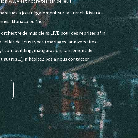
ion PACA est notre terrain de jeu !
habitués à jouer également sur la French Riviera -
annes, Monaco ou Nice.
n orchestre de musiciens LIVE pour des reprises afin
ielles de tous types (mariages, anniversaires,
, team building, inauguration, lancement de
 autres....), n’hésitez pas à nous contacter.