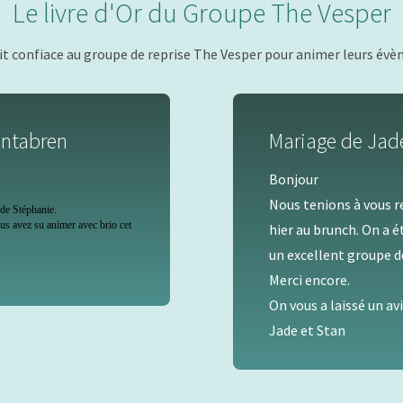
Le livre d'Or du Groupe The Vesper
ait confiace au groupe de reprise The Vesper pour animer leurs évè
entabren
Mariage de Jade
Bonjour
Nous tenions à vous r
e de Stéphanie.
ous avez su animer avec brio cet
hier au brunch. On a é
un excellent groupe de
Merci encore.
On vous a laissé un av
Jade et Stan