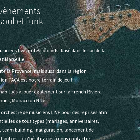
 évènements
soul et funk
siciens live professionnels, basé dans le sud de la
t Marseille.
e la Provence, mais aussi dans la région
ion PACA est notre terrain de jeu !
habitués à jouer également sur la French Riviera -
annes, Monaco ou Nice.
n orchestre de musiciens LIVE pour des reprises afin
ielles de tous types (mariages, anniversaires,
, team building, inauguration, lancement de
 autres....), n’hésitez pas à nous contacter.