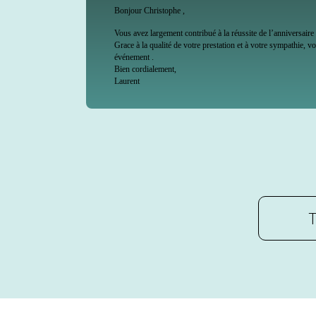
Bonjour Christophe ,
Vous avez largement contribué à la réussite de l’anniversaire de St
Grace à la qualité de votre prestation et à votre sympathie, vous av
événement .
Bien cordialement,
Laurent
T