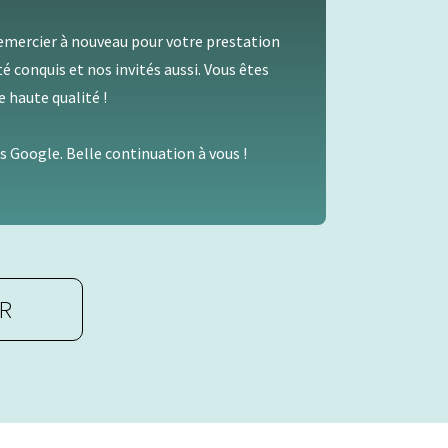
Bonjo
cier à nouveau pour votre prestation
Nous 
nquis et nos invités aussi. Vous êtes
hier a
te qualité !
un exc
Merci
oogle. Belle continuation à vous !
On vou
Jade 
ER