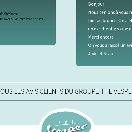
Bonjour
Nous tenions à vous remer
éphanie.
ez su animer avec brio cet
hier au brunch. On a été co
un excellent groupe de hau
Merci encore.
On vous a laissé un avis G
Jade et Stan
OUS LES AVIS CLIENTS DU GROUPE THE VESP