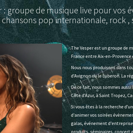
 : groupe de musique live pour vos
 chansons pop internationale, rock , 
The Vesper est un groupe de mu
France entre Aix-en-Provence e
Nous nous produisons dans tout
d’Avignon ou le Luberon. La rég
De ce fait, nous sommes aussi 
Côte d’Azur, à Saint Tropez, C
Si vous êtes à la recherche d’u
d'animer vos soirées évènement
galas, événement d'entreprise
produits, séminaires, concert et