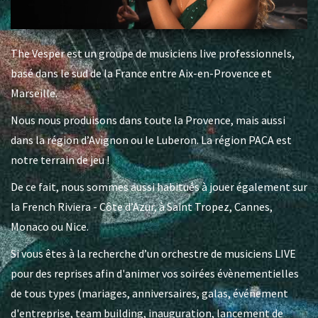
The Vesper est un groupe de musiciens live professionnels,
basé dans le sud de la France entre Aix-en-Provence et
Marseille.
Nous nous produisons dans toute la Provence, mais aussi
dans la région d’Avignon ou le Luberon. La région PACA est
notre terrain de jeu !
De ce fait, nous sommes aussi habitués à jouer également sur
la French Riviera - Côte d’Azur, à Saint Tropez, Cannes,
Monaco ou Nice.
Si vous êtes à la recherche d’un orchestre de musiciens LIVE
pour des reprises afin d'animer vos soirées évènementielles
de tous types (mariages, anniversaires, galas, événement
d'entreprise, team building, inauguration, lancement de