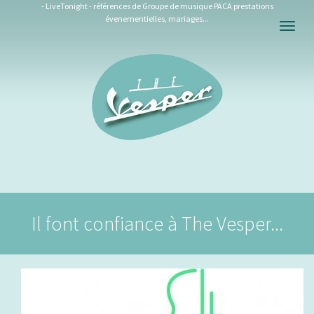
- LiveTonight - références de Groupe de musique PACA prestations
évenementielles, mariages...
Togg
navig
Il font confiance à The Vesper...