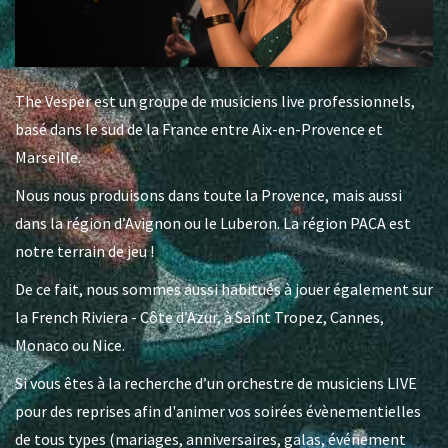
The Vesper est un groupe de musiciens live professionnels,
basé dans le sud de la France entre Aix-en-Provence et
Marseille.
Nous nous produisons dans toute la Provence, mais aussi
dans la région d’Avignon ou le Luberon. La région PACA est
notre terrain de jeu !
De ce fait, nous sommes aussi habitués à jouer également sur
la French Riviera - Côte d’Azur, à Saint Tropez, Cannes,
Monaco ou Nice.
Si vous êtes à la recherche d’un orchestre de musiciens LIVE
pour des reprises afin d'animer vos soirées évènementielles
de tous types (mariages, anniversaires, galas, événement