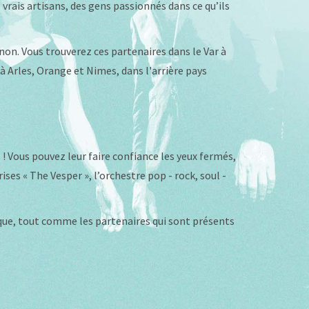
e vrais artisans, des gens passionnés dans ce qu’ils
gnon. Vous trouverez ces partenaires dans le Var à
 Arles, Orange et Nimes, dans l'arrière pays
! Vous pouvez leur faire confiance les yeux fermés,
ses « The Vesper », l’orchestre pop - rock, soul -
que, tout comme les partenaires qui sont présents