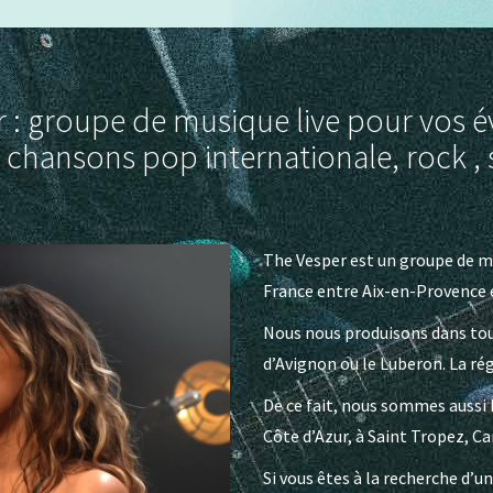
 : groupe de musique live pour vos
 chansons pop internationale, rock , 
The Vesper est un groupe de mu
France entre Aix-en-Provence e
Nous nous produisons dans tout
d’Avignon ou le Luberon. La rég
De ce fait, nous sommes aussi 
Côte d’Azur, à Saint Tropez, C
Si vous êtes à la recherche d’u