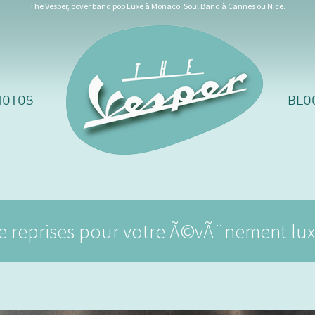
The Vesper, cover band pop Luxe à Monaco. Soul Band à Cannes ou Nice.
HOTOS
BLO
 reprises pour votre Ã©vÃ¨nement luxe