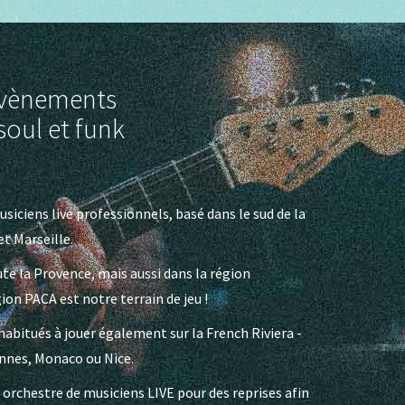
 évènements
soul et funk
siciens live professionnels, basé dans le sud de la
t Marseille.
e la Provence, mais aussi dans la région
ion PACA est notre terrain de jeu !
habitués à jouer également sur la French Riviera -
annes, Monaco ou Nice.
n orchestre de musiciens LIVE pour des reprises afin