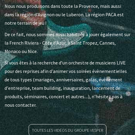
Nous nous produisons dans toute la Provence, mais aussi
dans la région d’Avignon ou le Luberon. La région PACA est
notre terrain de jeu !
De ce fait, nous sommes aussi habitués à jouer également sur
la French Riviera - Côte d’Azur, à Saint Tropez, Cannes,
Monaco ou Nice.
Si vous êtes à la recherche d’un orchestre de musiciens LIVE
pour des reprises afin d'animer vos soirées évènementielles
de tous types (mariages, anniversaires, galas, événement
d'entreprise, team building, inauguration, lancement de
produits, séminaires, concert et autres....), n’hésitez pas à
nous contacter.
TOUTES LES VIDÉOS DU GROUPE VESPER