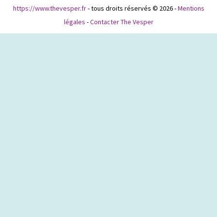
https://www.thevesper.fr
- tous droits réservés © 2026 -
Mentions
légales
-
Contacter The Vesper