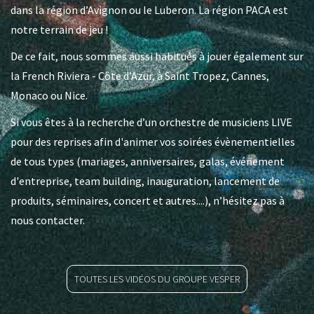
dans la région d’Avignon ou le Luberon. La région PACA est
notre terrain de jeu !
De ce fait, nous sommes aussi habitués à jouer également sur
la French Riviera - Côte d’Azur, à Saint Tropez, Cannes,
Monaco ou Nice.
Si vous êtes à la recherche d’un orchestre de musiciens LIVE
pour des reprises afin d'animer vos soirées évènementielles
de tous types (mariages, anniversaires, galas, événement
d'entreprise, team building, inauguration, lancement de
produits, séminaires, concert et autres....), n’hésitez pas à
nous contacter.
TOUTES LES VIDÉOS DU GROUPE VESPER