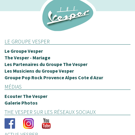
S
T
B
LE GROUPE VESPER
J
Le Groupe Vesper
l
The Vesper - Mariage
Les Partenaires du Groupe The Vesper
p
Les Musiciens du Groupe Vesper
l
Groupe Pop Rock Provence Alpes Cote d Azur
t
MÉDIAS
L
Ecouter The Vesper
P
Galerie Photos
d
THE VESPER SUR LES RÉSEAUX SOCIAUX
d
a
ACTUS VESPER