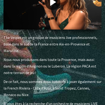
The Vesper est un groupe de musiciens live professionnels,
basé dans le sud de la France entre Aix-en-Provence et
Marseille.
Nous nous produisons dans toute la Provence, mais aussi
dans la région d’Avignon ou le Luberon. La région PACA est
notre terrain de jeu !
De ce fait, nous sommes aussi habitués à jouer également sur
la French Riviera - Côte d’Azur, à Saint Tropez, Cannes,
Monaco ou Nice.
Si vous êtes à la recherche d’un orchestre de musiciens LIVE