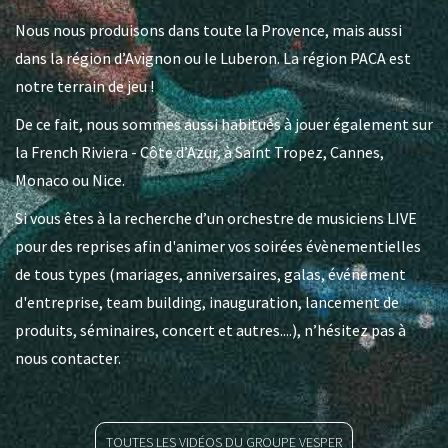
Nous nous produisons dans toute la Provence, mais aussi
dans la région d’Avignon ou le Luberon. La région PACA est
notre terrain de jeu !
De ce fait, nous sommes aussi habitués à jouer également sur
la French Riviera - Côte d’Azur, à Saint Tropez, Cannes,
Monaco ou Nice.
Si vous êtes à la recherche d’un orchestre de musiciens LIVE
pour des reprises afin d'animer vos soirées évènementielles
de tous types (mariages, anniversaires, galas, événement
d'entreprise, team building, inauguration, lancement de
produits, séminaires, concert et autres....), n’hésitez pas à
nous contacter.
TOUTES LES VIDÉOS DU GROUPE VESPER