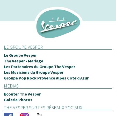
Soirée d'en
The Camp à
Bonjour Apollin
LE GROUPE VESPER
Je tenais à nou
Le Groupe Vesper
la soirée d’hier 
The Vesper - Mariage
Les Partenaires du Groupe The Vesper
passée grâce à 
Les Musiciens du Groupe Vesper
les petits capri
Groupe Pop Rock Provence Alpes Cote d Azur
très belle soiré
MÉDIAS
La musique a vr
Ecouter The Vesper
Plusieurs pers
Galerie Photos
du groupe. Le t
THE VESPER SUR LES RÉSEAUX SOCIAUX
d’ailleurs mis e