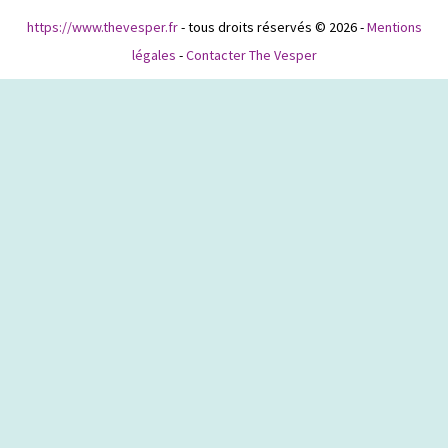
https://www.thevesper.fr
- tous droits réservés © 2026 -
Mentions
légales
-
Contacter The Vesper