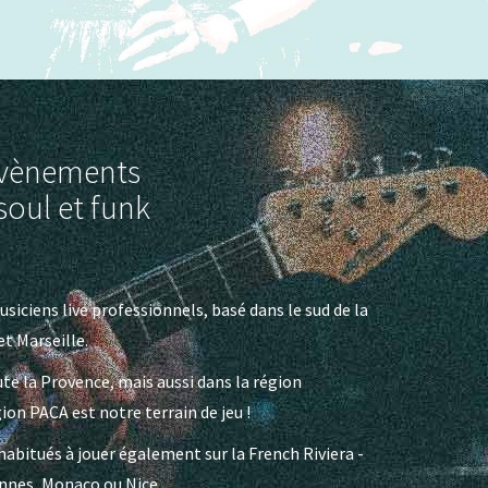
 évènements
soul et funk
siciens live professionnels, basé dans le sud de la
t Marseille.
e la Provence, mais aussi dans la région
ion PACA est notre terrain de jeu !
habitués à jouer également sur la French Riviera -
annes, Monaco ou Nice.