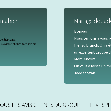
entabren
Mariage de Jade
Bonjour
Nous tenions à vous r
e de Stéphanie.
ous avez su animer avec brio cet
hier au brunch. On a é
un excellent groupe de
Merci encore.
On vous a laissé un av
Jade et Stan
OUS LES AVIS CLIENTS DU GROUPE THE VESP